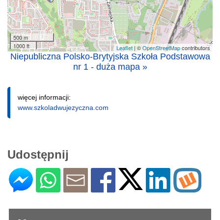
500 m
1000 ft
Leaflet
| ©
OpenStreetMap
contributors
Niepubliczna Polsko-Brytyjska Szkoła Podstawowa
nr 1 - duża mapa »
więcej informacji:
www.szkoladwujezyczna.com
Udostępnij