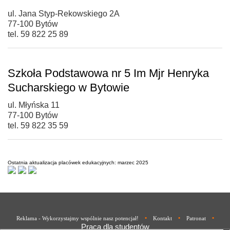
ul. Jana Styp-Rekowskiego 2A
77-100 Bytów
tel. 59 822 25 89
Szkoła Podstawowa nr 5 Im Mjr Henryka
Sucharskiego w Bytowie
ul. Młyńska 11
77-100 Bytów
tel. 59 822 35 59
Ostatnia aktualizacja placówek edukacyjnych: marzec 2025
•
•
•
Reklama - Wykorzystajmy wspólnie nasz potencjał!
Kontakt
Patronat
Praca dla studentów