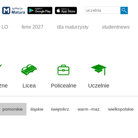
g LO
ferie 2027
dla maturzysty
studentnews
zne
Licea
Policealne
Uczelnie
pomorskie
śląskie
świętokrz.
warm.-maz.
wielkopolskie