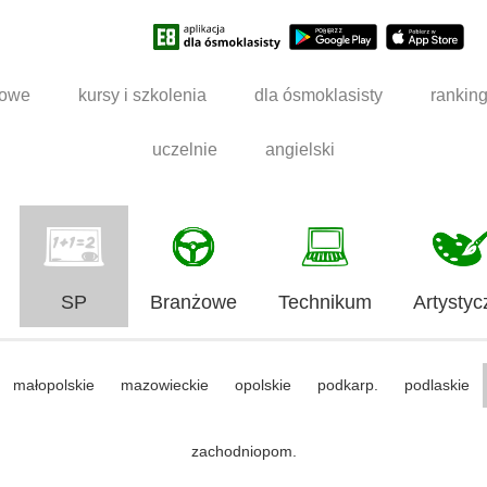
dowe
kursy i szkolenia
dla ósmoklasisty
rankin
uczelnie
angielski
SP
Branżowe
Technikum
Artystyc
małopolskie
mazowieckie
opolskie
podkarp.
podlaskie
zachodniopom.