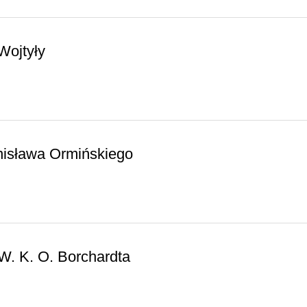
Wojtyły
nisława Ormińskiego
W. K. O. Borchardta