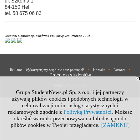
ul. Szkolna 1
84-150 Hel
tel. 58 675 06 83
Ostatnia aktualizacja placówek edukacyjnych: marzec 2025
•
•
•
Reklama - Wykorzystajmy wspólnie nasz potencjał!
Kontakt
Patronat
Praca dla studentów
Polityka Prywatności
Grupa StudentNews.pl Sp. z o.o. i jej partnerzy
używają plików cookies i podobnych technologii w
celu realizacji m.in. usług statystycznych i
reklamowych zgodnie z
Polityką Prywatności
. Możesz
określić warunki przechowywania lub dostępu do
plików cookies w Twojej przeglądarce.
[ZAMKNIJ]