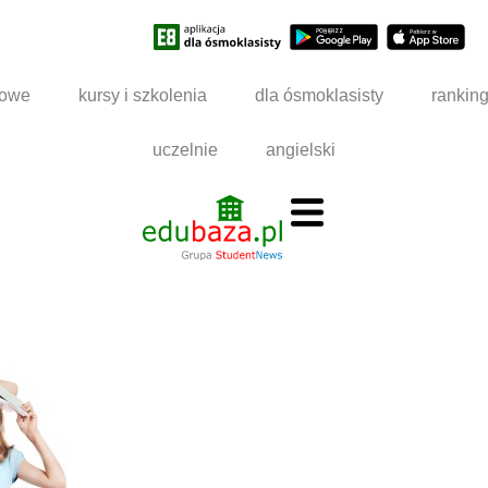
dowe
kursy i szkolenia
dla ósmoklasisty
rankin
uczelnie
angielski