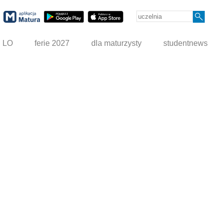
g LO
ferie 2027
dla maturzysty
studentnews